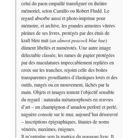
celui du paon empaillé transfiguré en théâtre
mémoriel, selon Camillo ou Robert Fludd. Le
regard absorbe aussi et photo-imprime pour
mémoire, et archive, les grandes armoires vitrées
pleines de ses livres, protégés par des étuis de
kraft bleu nuit (
an almost peacock blue hue
)
dûment libellés et numérotés. Une autre image
délectable classée, les rames de papier protégées
par des maculatures impeccablement repliées en
croix sur les tranches, rejoint celle des boîtes
transparentes grouillantes d’élastiques lovés et des
outils, rangés ou en mouvement, lâchés par la
main. Objets et images tentent l’objectif sensible
du regard : naturalia métamorphosés en œuvres
d’art – un champignon d’amadou perforé et perlé,
naguère console sur le mur, aujourd’hui désœuvré
– inscriptions épigraphiques, litanies de noms
vénérés, maximes, énigmes.
Il m’entraîne vers la matrice du nouveau livre. Il