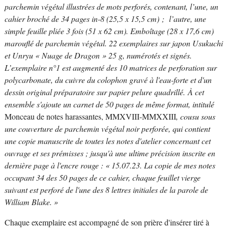
parchemin végétal illustrées de mots perforés, contenant, l’une, un
cahier broché de 34 pages in-8 (25,5 x 15,5 cm) ; l’autre, une
simple feuille pliée 3 fois (51 x 62 cm). Emboîtage (28 x 17,6 cm)
marouflé de parchemin végétal. 22 exemplaires sur japon Usukuchi
et Unryu « Nuage de Dragon » 25 g, numérotés et signés.
L’exemplaire n°1 est augmenté des 10 matrices de perforation sur
polycarbonate, du cuivre du colophon gravé à l'eau-forte et d'un
dessin original préparatoire sur papier pelure quadrillé. À cet
ensemble s'ajoute un carnet de 50 pages de même format, intitulé
Monceau de notes harassantes, MMXVIII-MMXXIII
, cousu sous
une couverture de parchemin végétal noir perforée, qui contient
une copie manuscrite de toutes les notes d'atelier concernant cet
ouvrage et ses prémisses ; jusqu'à une ultime précision inscrite en
dernière page à l'encre rouge : « 15.07.23. La copie de mes notes
occupant 34 des 50 pages de ce cahier, chaque feuillet vierge
suivant est perforé de l'une des 8 lettres initiales de la parole de
William Blake. »
Chaque exemplaire est accompagné de son prière d'insérer tiré à