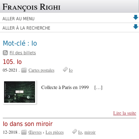
François Righi
ALLER AU MENU
ALLER À LA RECHERCHE
Mot-clé : Io
Fil des billets
105. Io
05-2021 .
Cartes postales
Io
Collecte à Paris en 1999 […]
Lire la suite
Io dans son miroir
12-2018 .
Œuvres
›
Les pièces
Io
miroir