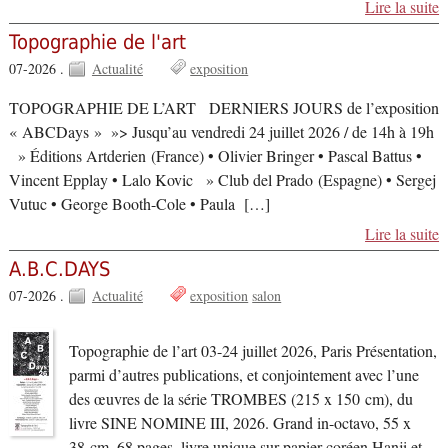
Lire la suite
Topographie de l'art
07-2026 .
Actualité
exposition
TOPOGRAPHIE DE L’ART DERNIERS JOURS de l’exposition
« ABCDays » »> Jusqu’au vendredi 24 juillet 2026 / de 14h à 19h
» Éditions Artderien (France) • Olivier Bringer • Pascal Battus •
Vincent Epplay • Lalo Kovic » Club del Prado (Espagne) • Sergej
Vutuc • George Booth-Cole • Paula […]
Lire la suite
A.B.C.DAYS
07-2026 .
Actualité
exposition
salon
Topographie de l’art 03-24 juillet 2026, Paris Présentation,
parmi d’autres publications, et conjointement avec l’une
des œuvres de la série TROMBES (215 x 150 cm), du
livre SINE NOMINE III, 2026. Grand in-octavo, 55 x
38 cm, 68 pages, livre unique sur papier coréen Hanji et