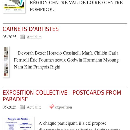
RÉGION CENTRE VAL DE LOIRE / CENTRE
POMPIDOU
CARNETS D'ARTISTES
05-2025 .
Actualité
Devorah Boxer Horacio Cassinelli María Chillón Carla
Ferriroli Éric Fourmestreaux Godwin Hoffmann Myoung
Nam Kim François Righi
EXPOSITION COLLECTIVE : POSTCARDS FROM
PARADISE
05-2025 .
Actualité
exposition
À chaque participant, il a été proposé
d’intervenir sur une collection de vingt cartes